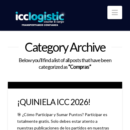
Nav
Category Archive
Below you'll find a list of all posts that have been
categorized as
“Compras”
¡QUINIELA ICC 2026!
🎯 ¿Cómo Participar y Sumar Puntos? Participar es
totalmente gratis. Solo debes estar atento a
nuestras publicaciones de los partidos en nuestras