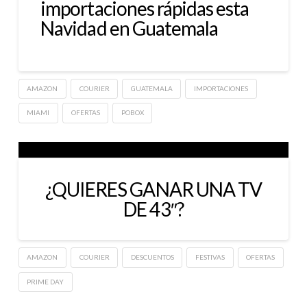
importaciones rápidas esta
Navidad en Guatemala
AMAZON
COURIER
GUATEMALA
IMPORTACIONES
MIAMI
OFERTAS
POBOX
¿QUIERES GANAR UNA TV
DE 43″?
AMAZON
COURIER
DESCUENTOS
FESTIVAS
OFERTAS
PRIME DAY