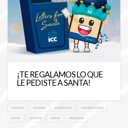
¡TE REGALAMOS LO QUE
LE PEDISTE A SANTA!
AMAZON
COURIER
GUATEMALA
IMPORTACIONES
MIAMI
OFERTAS
POBOX
PRIME DAY