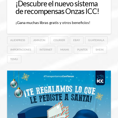
¡Descubre el nuevo sistema
de recompensas Onzas ICC!
¡Gana muchas libras gratis y otros beneficios!
ALIEXPRESS
AMAZON
COURIER
EBAY
GUATEMALA
IMPORTACIONES
INTERNET
MIAMI
PUNTOS
SHEIN
TEMU