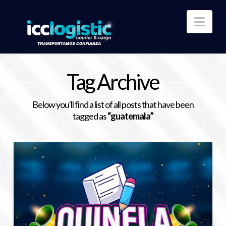
Nav
Tag Archive
Below you'll find a list of all posts that have been
tagged as
“guatemala”