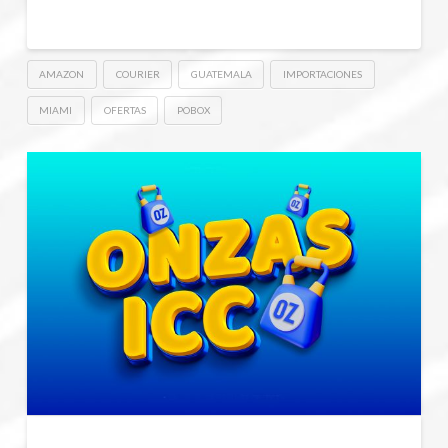
AMAZON
COURIER
GUATEMALA
IMPORTACIONES
MIAMI
OFERTAS
POBOX